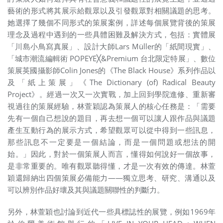
藝術的形式將其展示給觀眾以及引發觀眾對相關議題的思考。
她選擇了幾個不同形式的策展案例，詳述每個展覽背後的策展
理念及過程中遇到的一些具體困難及解決方式，包括：實體展
「川島小鳥寫真展」、設計大師Lars Müller的「紙間現實」、
「城市潮流編輯術 POPEYE╳&Premium 台北限定特展」、數位
策展英國攝影師Colin Jones的《The Black House》系列作品以
及「紙上策展」《The Dictionary (of) Radical Beauty
Project》。經過一次又一次實戰，加上回到學院進修、重新審
視過往的策展經驗，林萱穎認為策展人的核心任務是：「需要
先有一個自己想說的題目，再去想一個可以讓人跟作品與議題
產生互動行為的展示方式，希望觀眾可以從中得到一些訊息，
那些訊息不一定要是一個結論，而是一個問題或想法的開
始。」因此，對於一個策展人而言，懂得如何說好一個故事，
是非常重要的。唯有觀眾聽得懂，才是一次有效的傳達。林萱
穎還歸納出四個策展必備能力——獨立思考、研究、溝通以及
可以辨別作品好壞及其與議題關聯性的判斷力。
另外，林萱穎也討論到近代一些具標誌性的展覽，例如1969年