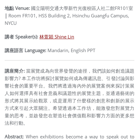
地點 Venue:
國立陽明交通大學新竹光復校區人社二館FR101室
|
Room FR101, HSS Building 2, Hsinchu Guangfu Campus,
NYCU
講者 Speaker(s):
林萱穎 Shine Lin
講座語言 Language:
Mandarin, English PPT
講座簡介:
當展覽成為向世界發聲的途徑，我們該如何創造議題
影響力?
本工作坊將探討展覽如何成為傳遞訊息、引發討論與影
響社會的重要平台。我們將透過海內外的展覽案例來探討策展
人如何選擇具有社會意義和議題性的展覽主題，並通過藝術的
形式將其展示給觀眾，或是運用了什麼樣的創意和創新的展示
方式來引起大眾關注。希望透過本工作坊，能激發您對展覽力
量的思考，並啟發您在塑造社會價值觀和影響力方面的更多想
法和行動。
Abstract:
When exhibitions become a way to speak out to