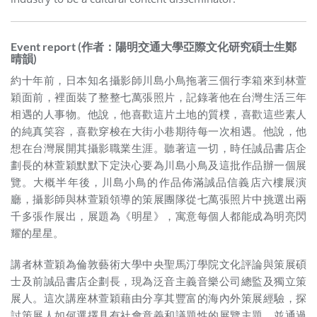
Event report (作者：陽明交通大學亞際文化研究碩士生鄭
晴韻)
約十年前，日本知名攝影師川島小鳥拖著三個行李箱來到林萱
穎面前，裡面裝了整整七萬張照片，記錄著他在台灣生活三年
相遇的人事物。他說，他喜歡這片土地的質樸，喜歡這些素人
的純真笑容，喜歡穿梭在大街小巷期待每一次相遇。他說，他
想在台灣展開其攝影職業生涯。聽著這一切，時任誠品書店企
劃長的林萱穎默默下定決心要為川島小鳥及這批作品辦一個展
覽。大概半年後，川島小鳥的作品佈滿誠品信義店六樓展演
廳，攝影師與林萱穎領導的策展團隊從七萬張照片中挑選出兩
千多張作展出，展題為《明星》，寓意每個人都能成為明亮閃
耀的星星。
講者林萱穎為倫敦藝術大學中央聖馬汀學院文化評論與策展碩
士及前誠品書店企劃長，現為泛音主義音樂公司總監及獨立策
展人。這次講座林萱穎藉由分享其豐富的海內外策展經驗，探
討策展人如何選擇具有社會意義和議題性的展覽主題，並通過