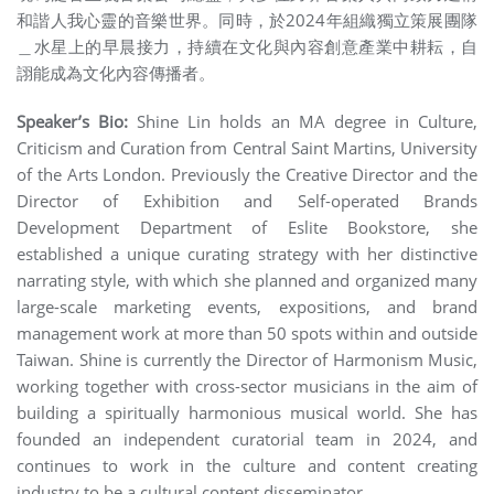
和諧人我心靈的音樂世界。同時，於2024年組織獨立策展團隊
＿水星上的早晨接力，持續在文化與內容創意產業中耕耘，自
詡能成為文化內容傳播者。
Speaker’s Bio:
Shine Lin holds an MA degree in Culture,
Criticism and Curation from Central Saint Martins, University
of the Arts London. Previously the Creative Director and the
Director of Exhibition and Self-operated Brands
Development Department of Eslite Bookstore, she
established a unique curating strategy with her distinctive
narrating style, with which she planned and organized many
large-scale marketing events, expositions, and brand
management work at more than 50 spots within and outside
Taiwan.
Shine is currently the Director of Harmonism Music,
working together with cross-sector musicians in the aim of
building a spiritually harmonious musical world. She has
founded an independent curatorial team in 2024, and
continues to work in the culture and content creating
industry to be a cultural content disseminator.