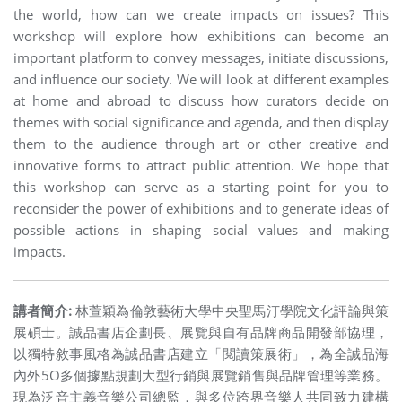
the world, how can we create impacts on issues?
This
workshop will explore how exhibitions can become an
important platform to convey messages, initiate discussions,
and influence our society. We will look at different examples
at home and abroad to discuss how curators decide on
themes with social significance and agenda, and then display
them to the audience through art or other creative and
innovative forms to attract public attention. We hope that
this workshop can serve as a starting point for you to
reconsider the power of exhibitions and to generate ideas of
possible actions in shaping social values ​​and making
impacts.
講者簡介:
林萱穎為倫敦藝術大學中央聖馬汀學院文化評論與策
展碩士。誠品書店企劃長、展覽與自有品牌商品開發部協理，
以獨特敘事風格為誠品書店建立「閱讀策展術」，為全誠品海
內外5O多個據點規劃大型行銷與展覽銷售與品牌管理等業務。
現為泛音主義音樂公司總監，與多位跨界音樂人共同致力建構