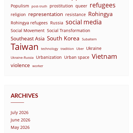
refugees
Populism
prostitution
queer
post-truth
Rohingya
representation
religion
resistance
social media
Rohingya refugees
Russia
Social Movement
Social Transformation
South Korea
Southeast Asia
Subaltern
Taiwan
Ukraine
technology
tradition
Uber
Vietnam
Urbanization
Urban space
Ukraine-Russia
violence
worker
ARCHIVES
July 2026
June 2026
May 2026