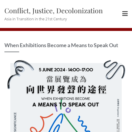
Skip
Conflict, Justice, Decolonization
to
content
Asia in Transition in the 21st Century
When Exhibitions Become a Means to Speak Out