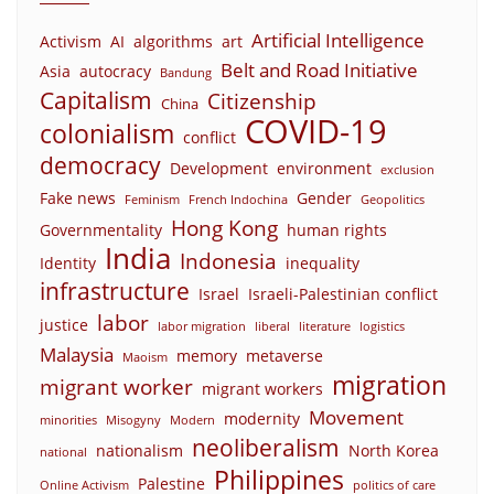
Artificial Intelligence
Activism
AI
algorithms
art
Belt and Road Initiative
Asia
autocracy
Bandung
Capitalism
Citizenship
China
COVID-19
colonialism
conflict
democracy
Development
environment
exclusion
Fake news
Gender
Feminism
French Indochina
Geopolitics
Hong Kong
Governmentality
human rights
India
Indonesia
Identity
inequality
infrastructure
Israel
Israeli-Palestinian conflict
labor
justice
labor migration
liberal
literature
logistics
Malaysia
memory
metaverse
Maoism
migration
migrant worker
migrant workers
Movement
modernity
minorities
Misogyny
Modern
neoliberalism
nationalism
North Korea
national
Philippines
Palestine
Online Activism
politics of care