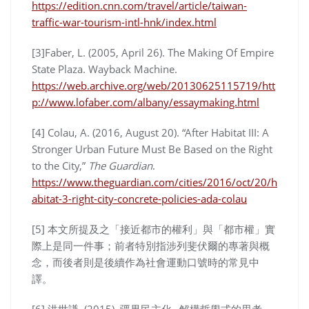
https://edition.cnn.com/travel/article/taiwan-
traffic-war-tourism-intl-hnk/index.html
[3]Faber, L. (2005, April 26). The Making Of Empire
State Plaza. Wayback Machine.
https://web.archive.org/web/20130625115719/htt
p://www.lofaber.com/albany/essaymaking.html
[4] Colau, A. (2016, August 20). “After Habitat III: A
Stronger Urban Future Must Be Based on the Right
to the City,”
The Guardian
.
https://www.theguardian.com/cities/2016/oct/20/h
abitat-3-right-city-concrete-policies-ada-colau
[5] 本文所提及之「接近都市的權利」與「都市權」實
際上是同一件事；前者特別指涉列斐伏爾的專著與概
念，而後者則是後續作為社會運動口號時的常見中
譯。
[6] 洪世謙. (2015). 疆界民主化─解構哲學式的思考.