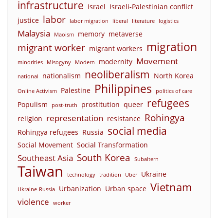
infrastructure
Israel
Israeli-Palestinian conflict
labor
justice
labor migration
liberal
literature
logistics
Malaysia
memory
metaverse
Maoism
migration
migrant worker
migrant workers
Movement
modernity
minorities
Misogyny
Modern
neoliberalism
nationalism
North Korea
national
Philippines
Palestine
Online Activism
politics of care
refugees
Populism
prostitution
queer
post-truth
Rohingya
representation
religion
resistance
social media
Rohingya refugees
Russia
Social Movement
Social Transformation
South Korea
Southeast Asia
Subaltern
Taiwan
Ukraine
technology
tradition
Uber
Vietnam
Urbanization
Urban space
Ukraine-Russia
violence
worker