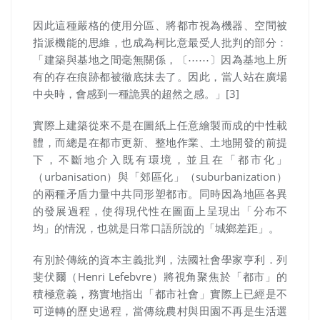
因此這種
嚴格的使用分區、將都市視為機器、空間被
指派機能的思維，也成為柯比意最受人批判的部分：
「建築與基地之間毫無關係，〔⋯⋯〕因為基地上所
有的存在痕跡都被徹底抹去了。因此，當人站在廣場
中央時，會感到一種詭異的超然之感。」[3]
實際上建築從來不是在圖紙上任意繪製而成的中性載
體，而總是在都市更新、整地作業、土地開發的前提
下，不斷地介入既有環境，並且在「都市化」
（urbanisation）與「郊區化」（suburbanization）
的兩種矛盾力量中共同形塑都市。同時因為地區各異
的發展過程，使得現代性在圖面上呈現出「分布不
均」的情況，也就是日常口語所說的「城鄉差距」。
有別於傳統的資本主義批判，
法國社會學家亨利．列
斐伏爾（Henri Lefebvre）將視角聚焦於「都市」的
積極意義，務實地指出「都市社會」實際上已經是不
可逆轉的歷史過程，當傳統農村與田園不再是生活選