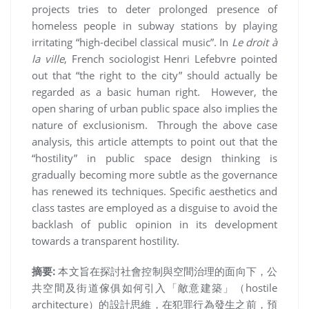
projects tries to deter prolonged presence of
homeless people in subway stations by playing
irritating “high-decibel classical music”. In
Le droit à
la ville
, French sociologist Henri Lefebvre pointed
out that “the right to the city” should actually be
regarded as a basic human right. However, the
open sharing of urban public space also implies the
nature of exclusionism. Through the above case
analysis, this article attempts to point out that the
“hostility” in public space design thinking is
gradually becoming more subtle as the governance
has renewed its techniques. Specific aesthetics and
class tastes are employed as a disguise to avoid the
backlash of public opinion in its development
towards a transparent hostility.
摘要
:
本文旨在探討社會控制與空間治理的面向下，公
共空間及街道傢俱如何引入「敵意建築」（hostile
architecture）的設計思維，在犯罪行為發生之前，預