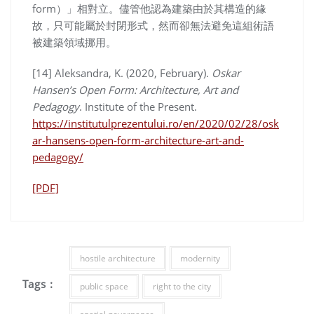
form）」相對立。儘管他認為建築由於其構造的緣
故，只可能屬於封閉形式，然而卻無法避免這組術語
被建築領域挪用。
[14] Aleksandra, K. (2020, February).
Oskar
Hansen’s Open Form: Architecture, Art and
Pedagogy
. Institute of the Present.
https://institutulprezentului.ro/en/2020/02/28/osk
ar-hansens-open-form-architecture-art-and-
pedagogy/
[PDF]
hostile architecture
modernity
Tags :
public space
right to the city