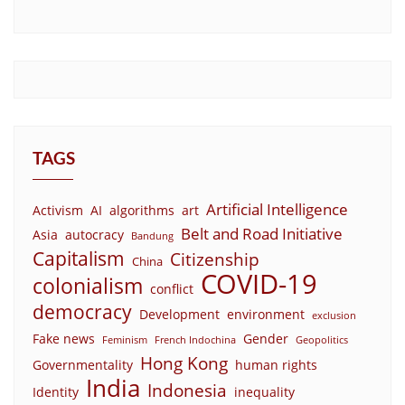
TAGS
Artificial Intelligence
Activism
AI
algorithms
art
Belt and Road Initiative
Asia
autocracy
Bandung
Capitalism
Citizenship
China
COVID-19
colonialism
conflict
democracy
Development
environment
exclusion
Fake news
Gender
Feminism
French Indochina
Geopolitics
Hong Kong
Governmentality
human rights
India
Indonesia
Identity
inequality