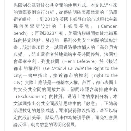
先限制公眾對於公共空間的使用方式。本文以近年來
的實際案例進行分析，從傳統明確表露敵意的「防露
宿者螺栓」；到2010年英國卡姆登自治市以現代主義
幾何美學所設計的「卡姆登長凳」（Camden
bench）；再到2023年初，美國洛杉磯開始於地鐵系
統的特定站點，發起的一系列公共安全相關的試點計
畫，該計畫項目之一試圖透過播放惱人的「高分貝古
典樂」，阻止露宿者於地鐵站中長時間停留。
法國社
會學家亨利．列斐伏爾（Henri Lefebvre）於
《接近
都市的權利》(
Le Droit À La Ville
/The Right to the
City)一書中指出，接近都市的權利（right to the
city）實際上應該是一種基本人權。然而，都市表面上
對於公共空間的開放共享，卻同時隱含著排他主義
（Exclusionism）的性質。透過上述的案例分析，本
文試圖指出公共空間設計思維中的「敵意」，正隨著
治理技術的越發成熟，逐漸變得難以指認，甚至以特
定的設計美學、階級品味作為掩護手段，避免社會輿
論反彈，朝向敵意的透明化發展。