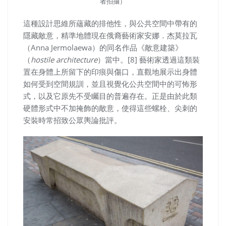
者拍攝）
這種設計思維所蘊藏的排他性，與公共空間中帶有的
隱藏敵意，精準地體現在俄裔藝術家安娜．杰莫拉瓦
（Anna Jermolaewa）的同名作品《敵意建築》
（
hostile architecture
）當中。[8]
藝術家透過這類裝
置在身體上所留下的印痕與傷口，直觀地展示出身體
如何受到空間規訓，並且視覺化公共空間中的可怖形
式，以及它原先不受矚目的普遍存在。正是由於此類
硬體形式中不加掩飾的敵意，使得這些
螺栓、尖刺
的
安裝時常招致公眾輿論批評。