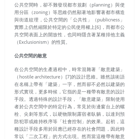
公共空間時，卻不難發現都市規劃（planning）與使
用分區（zoning）等思維仍然顯著地影響著都市構造
與街道紋理，公共空間的「公共性」（publicness」
實際上仍然縮限於特定的公民使用權上[6]，而都市公
共空間表面上的開放性，也同時隱含著某種排他主義
（Exclusionism）的性質。
公共空間的敵意
在公共空間的生產過程中，時常混雜著「敵意建築」
（hostile architecture）[7]的設計思維。雖然該術語
在名稱上帶有「建築」一字，然而卻不必然以建築的
形式實現，更多時候，它指的是一種帶有敵意的設計
手段。
透過特殊的設計手段，「敵意建築」限制使用
者於公共空間中的特定行為，常見於街邊窗台上的螺
栓、尖刺等形式，以硬物限制露宿者臥躺，
以達到預
防犯罪或維持秩序等「社會控制」的效果。起初，這
種設計手段多用於回應已經存在的社會問題，因此時
常以「二次工程」的方式出現。然而當這種帶有敵意