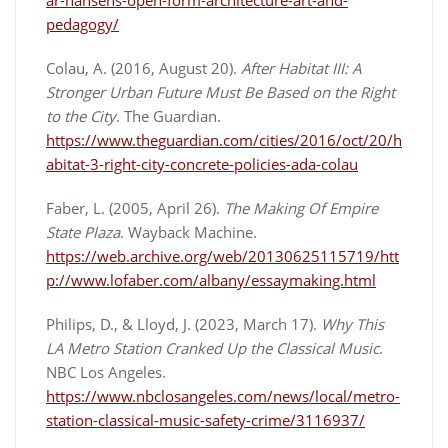
pedagogy/
Colau, A. (2016, August 20).
After Habitat III: A
Stronger Urban Future Must Be Based on the Right
to the City
. The Guardian.
https://www.theguardian.com/cities/2016/oct/20/h
abitat-3-right-city-concrete-policies-ada-colau
Faber, L. (2005, April 26).
The Making Of Empire
State Plaza
. Wayback Machine.
https://web.archive.org/web/20130625115719/htt
p://www.lofaber.com/albany/essaymaking.html
Philips, D., & Lloyd, J. (2023, March 17).
Why This
LA Metro Station Cranked Up the Classical Music
.
NBC Los Angeles.
https://www.nbclosangeles.com/news/local/metro-
station-classical-music-safety-crime/3116937/