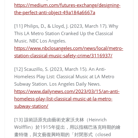
https://medium.com/futures-exchange/designing-
the-perfect-anti-object-49a184a6667a
[11] Philips, D., & Lloyd, J. (2023, March 17). Why
This LA Metro Station Cranked Up the Classical
Music. NBC Los Angeles.
https://www.nbclosangeles.com/news/local/metro-
station-classical-music-safety-crime/3116937/
[12] Scauzillo, S. (2023, March 15). An Anti-
Homeless Play List: Classical Music at LA Metro
Subway Station. Los Angeles Daily News.
https://www.dailynews.com/2023/03/15/an-anti-
homeless-play-list-classical-music-at-la-metro-
subway-station/
[13] 該術語原先由藝術史家沃夫林（Heinrich
Wölfflin）於1915年提出，用以指稱巴洛克時期的繪
畫特徵，與文藝復興時期的「封閉形式（closed