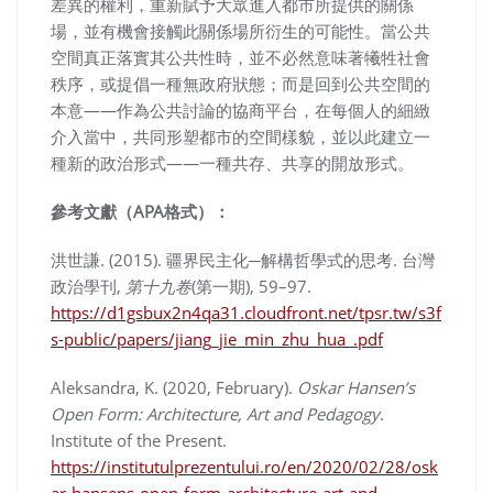
差異的權利，重新賦予大眾進入都市所提供的關係
場，並有機會接觸此關係場所衍生的可能性。當公共
空間真正落實其公共性時，並不必然意味著犧牲社會
秩序，或提倡一種無政府狀態；而是回到公共空間的
本意——作為公共討論的協商平台，在每個人的細緻
介入當中，共同形塑都市的空間樣貌，並以此建立一
種新的政治形式——一種共存、共享的開放形式。
參考文獻（APA格式）：
洪世謙. (2015). 疆界民主化─解構哲學式的思考. 台灣
政治學刊,
第十九卷
(第一期), 59–97.
https://d1gsbux2n4qa31.cloudfront.net/tpsr.tw/s3f
s-public/papers/jiang_jie_min_zhu_hua_.pdf
Aleksandra, K. (2020, February).
Oskar Hansen’s
Open Form: Architecture, Art and Pedagogy
.
Institute of the Present.
https://institutulprezentului.ro/en/2020/02/28/osk
ar-hansens-open-form-architecture-art-and-