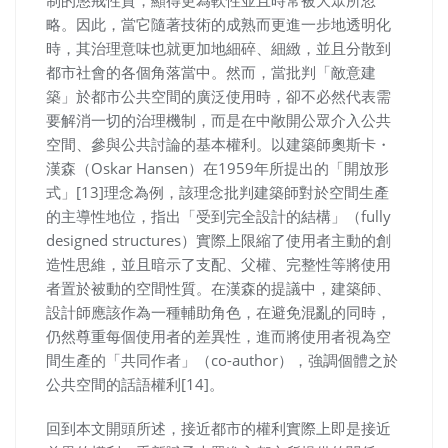
略。因此，當它隨著技術的成熟而更進一步地透明化
時，其治理意味也就更加地細碎、細緻，並且分散到
都市社會的各個角落當中。然而，當批判「敵意建
築」於都市公共空間的廣泛使用時，卻不必然代表需
要解消一切的治理機制，而是在中敞開公眾介入公共
空間、參與公共討論的基本權利。以建築師奧斯卡・
漢森（Oskar Hansen）在1959年所提出的「開放形
式」[13]理念為例，該理念批判建築師對於空間生產
的主導性地位，指出「受到完全設計的結構」（fully
designed structures）實際上限縮了使用者主動的創
造性思維，並且暗示了支配、父權、完整性等將使用
者置於被動的空間性質。在漢森的提議中，建築師、
設計師應該作為一種輔助角色，在避免混亂的同時，
仍然尊重每個使用者的差異性，進而將使用者視為空
間生產的「共同作者」（co-author），強調個體之於
公共空間的話語權利[14]。
回到本文開頭所述，接近都市的權利實際上即是接近