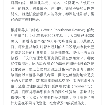
對稱軸線、標準化單元」聞名，並奠定出「使用分
區」的概念，將商業區、住宅區、娛樂區等項目區隔
開來。雖然該設計最終未能落實，卻深刻地影響了當
代的都市規劃思維。
根據世界人口綜述（World Population Review）的統
計數據[1]，台北市截至2023年為止，人口數已達280
萬人，而香港更早在1960年代時便突破300萬總人
口。柯比意當年對於都市規劃的人口設想如今貌似已
經成為普遍的社會現實，隨著都市化、現代化的日益
擴張，「現代性理念是否真的已經全然落實？」卻仍
然值得深思。比方說台灣於1960年代開始進行道路現
代化改造，並以美國的道路設計指南作為參考，由於
該指南以車輛作為優先考量，因此也就相對地缺乏安
全的人行環境。[2]當建築師成為空間生產的主導性力
量，過度理性的設計方針受到現代性（modernity）
庇護，而獲得專業學科自身的獨立性質時，卻時常使
得使用者（大眾）的重要性受到忽略，並且喪失了設
計方案在不同時代變化、社會背景中的調整能力。