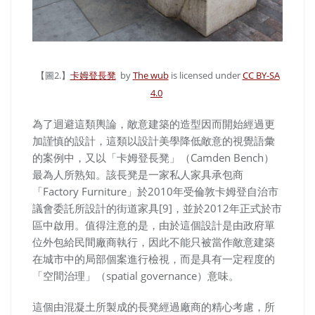
【圖2.】
卡姆登長凳
by
The wub
is licensed under
CC BY-SA
4.0
為了迴避這類輿論，敵意建築的造型因而開始經過更
加謹慎的設計，這類以設計美學降低敵意的視覺語彙
的案例中，又以「卡姆登長凳」（Camden Bench）
最為人所熟知。該長凳是一家私人家具承包商
「Factory Furniture」於2010年受倫敦卡姆登自治市
議會委託所設計的街道家具[9]，並於2012年正式於市
區中啟用。值得注意的是，由於這個設計是由政府單
位外包給民間廠商執行，因此不能只被當作敵意建築
在城市中的局部個案進行檢視，而是具有一定程度的
「空間治理」（spatial governance）意味。
這個由混凝土所製成的長凳經過廠商的精心考慮，所