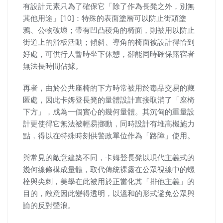
有設計元素只為了確保它「除了作為長凳之外，別無
其他用途」[10]：特殊的表面塗層可以防止街頭塗
鴉、公物破壞；帶有凹凸稜角的椅面，則被用以防止
街道上的滑板活動；傾斜、導角的椅面被設計得恰到
好處，可供行人暫時坐下休憩，卻能同時確保露宿者
無法長時間佔據。
再者，由於公共座椅的下方時常被用於毒品交易的藏
匿處，因此卡姆登長凳的量體設計直接取消了「座椅
下方」，成為一個實心的幾何量體。其沉甸的重量設
計更使得它無法被輕易挪動，同時設計有堆高機施力
點，得以在特殊時刻供警政單位作為「路障」使用。
與常見的敵意建築不同，卡姆登長凳以現代主義式的
幾何線條構成量體，取代傳統裸露在公眾視線中的
螺
栓與尖刺，
美學在此被用於正當化其「排他主義」的
目的，敵意因此變得透明，以溫和的形式避免公眾輿
論的反對聲浪。