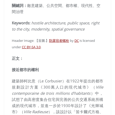
關鍵詞：
敵意建築、公共空間、都市權、現代性、空
間治理
Keywords:
hostile architecture, public space, right
to the city, modernity, spatial governance
Header Image:
【首圖.】
防露宿者螺栓
by
DC
is licensed
under
CC BY-SA 3.0
.
正文：
接近都市的權利
建築師柯比意（Le Corbusier）在1922年提出的都市
規劃設計方案《300萬人口的現代城市》（
Ville
contemporaine de trois millions d’habitants
）中，
試想了由高密度集合住宅與完善的公共交通系統所構
成的現代城市，並進一步於1930年設計了《光輝城
市》（
Ville Radieuse
），該設計
以「笛卡爾式方格、