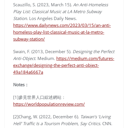
Scauzillo, S. (2023, March 15).
An Anti-Homeless
Play List: Classical Music at LA Metro Subway
Station
. Los Angeles Daily News.
https://www.dailynews.com/2023/03/15/an-anti-
homeless-play-list-classical-music-at-la-metro-
subway-station/
Swain, F. (2013, December 5).
Designing the Perfect
Anti-Object
. Medium.
https://medium.com/futures-
exchange/designing-the-perfect-anti-object-
49a184a6667a
Notes：
[1]參見世界人口綜述網站：
https://worldpopulationreview.com/
[2]Chang, W. (2022, December 6).
Taiwan’s ‘Living
Hell’ Traffic Is a Tourism Problem, Say Critics
. CNN.