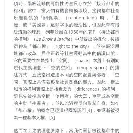
項時，階級流動的可能性將會只存在於「接近都市的
權利」當中，當人們有機會轉換環境、接觸都市社會
所能提供的「關係場」（relation field）時，「北
漂」或「美國夢」這類字眼的漂泊性，也因此帶有階
級流動的理想。列斐伏爾在1968年的著作
《接近都市
的權利》（
Le Droit à la ville
）中所提出的概念，後續
衍伸為「都市權」（right to the city），並被廣泛用
於都市改革、居住正義等社會運動當中的倡議口號，
它的重要性在於指出「空間」（space）本質上有別於
現代主義理想下「空的空間」（empty space）的描
述方式，直接指出透過不同的空間配置與部署，「空
間」實際上具備著形塑社會關係的能力。因此，接近
城市的權利實際上是接近差異（difference）的權利，
讓原先被視為空間「使用者」的大眾，重新成為空間
的主動「生產者」，並以此過程反向形塑自身。如今
「都市權」的概念已經獲得國際認可[4]，並逐漸被視
為一種基本人權。[5]
然而在上述的理想脈絡下，當我們重新檢視都市中的