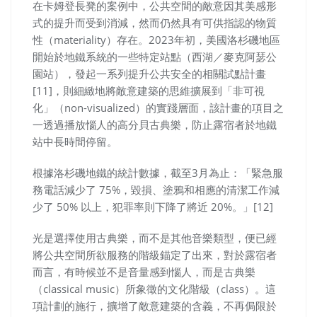
在卡姆登長凳的案例中，公共空間的敵意因其美感形
式的提升而受到消減，然而仍然具有可供指認的物質
性（materiality）存在。2023年初，美國洛杉磯地區
開始於地鐵系統的一些特定站點（西湖／麥克阿瑟公
園站），發起一系列提升公共安全的相關試點計畫
[11]，則細緻地將敵意建築的思維擴展到「非可視
化」（non-visualized）的實踐層面，該計畫的項目之
一透過播放惱人的高分貝古典樂，防止露宿者於地鐵
站中長時間停留。
根據洛杉磯地鐵的統計數據，截至3月為止：「緊急服
務電話減少了 75%，毀損、塗鴉和相應的清潔工作減
少了 50% 以上，犯罪率則下降了將近 20%。」[12]
光是選擇使用古典樂，而不是其他音樂類型，便已經
將公共空間所欲服務的階級錨定了出來，對於露宿者
而言，有時候並不是音量感到惱人，而是古典樂
（classical music）所象徵的文化階級（class）。這
項計劃的施行，擴增了敵意建築的含義，不再侷限於