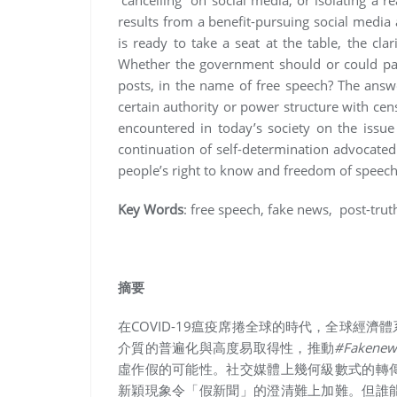
“cancelling” on social media, or isolating a r
results from a benefit-pursuing social media
is ready to take a seat at the table, the cla
Whether the government should or could pass
posts, in the name of free speech? The answ
certain authority or power structure with cen
encountered in today’s society on the issu
continuation of self-determination advocated
people’s right to know and freedom of speec
Key Words
: free speech, fake news, post-tru
摘要
在COVID-19瘟疫席捲全球的時代，全球經
介質的普遍化與高度易取得性，推動
#Fakenew
虛作假的可能性。社交媒體上幾何級數式的轉
新穎現象令「假新聞」的澄清難上加難。但誰