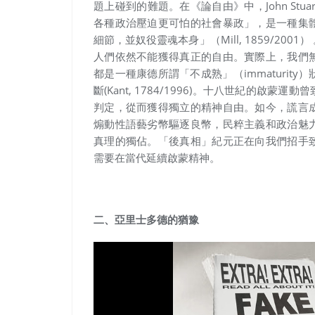
題上碰到的難題。在《論自由》中，John Stua
各種政治壓迫更可怕的社會暴政」
，是一種集
細節，並奴役靈魂本身
」（Mill, 1859/
人們依然不能獲得真正的自由。實際上，我們
都是一種康德所謂「不成熟」（immaturi
斷(Kant, 1784/1996)。十八世紀的
判定，從而獲得獨立的精神自由。如今，謊言
煽動性語藝劣幣驅逐良幣，民粹主義和政治魅
真理的獨佔。「後真相」紀元正在向我們招手
需要在當代延續啟蒙精神。
二、亞里士多德的猶豫