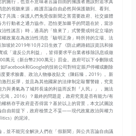
念的施行，也並不意味著言論自由的擁護者應該對追求真
消息的視聽來源，維護言論自由必然與保護聽到、看到、
成了共識：保護人們免受假新聞之害需要政府、社交媒體
各方行動者之通力協作。恐怕更加棘手的問題在於，當涉
政治性謠言）時，過高的「狼來了」式警覺或特定立場的
當權政黨在為政治性消息「驗明正身」時所持的立場、法
加坡於2019年10月2日生效了《防止網路錯誤資訊和操
事實或「違反公共利益」，皆得要求平台業者移除訊息或做
00萬元（新台幣2300萬元）罰金。政府可以下令刪除或
acebook和Google的技術公司對特定賬戶停權或刪除
度要求臉書、政治人物修改貼文（陳鈺臻，2019）。新
的激烈反彈，並且為其他國家的法律制定敲響警鐘，究竟
能力與勇氣為了城邦長遠的利益而反對『人民』」，施法
元鴻，2016）？最終的問題是，政府究竟是否有能力/有
的權柄存乎政府是否得當？基於以上的背景，本文試圖說
論自由前提下，政府檢禁之不妥——現代政黨政治與權力
itics）的泥淖。
論，並不能完全解決人們在「假新聞」與公共言論自由議