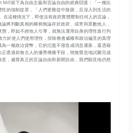
rt Mill留下為自由主義和言論自由的經典辯護：
「一種比
體性的強制從眾，「
人們更難從中脫困，且深入到生活的
2001） 。在這種情況下，即使沒有政府實體壓制任何人的言論，
無論將判斷真相的權柄無論存於政府、或寄與眾數他人，
ty）狀態，即如不經他人引導，就無法運用自身的理性進行判
啟蒙運動曾致力於使人們使用理性，排除教會威權和政治偏見的真理
成為一種政治貨幣，它的氾濫不僅造成消息通脹，還憑藉
力正透過前無古人的優秀傳播手段，悄無聲息地試圖完成
致意，威脅真正的言論自由和新聞自由，我們顯見地仍然