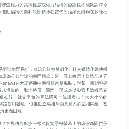
有審查權力的某種權威或權力結構的辯論也不能夠詮釋今
蒙運動倡議的自我決斷精神在當代的延續更能夠在多種社
義
濟體系更顯脆弱易折，政治分歧愈發劇化。社交媒體作為傳播
ews成為公共討論的熱門標籤，這一罪名暗示了媒體記者弄
kenews在大眾傳播中顯得相當易黏貼，對某一新聞報導
數式增長的「取消轉傳」浪潮，形成足以影響多數者意見
還在於，社交平台的算法將每一位讀者推向大大小小的
了舒適的網路使用體驗，也推動立場相斥的意見人群互相隔絕，甚
清更顯困難。
護？在與仿若瘟疫一樣流竄於手機螢幕上的虛假新聞抗爭