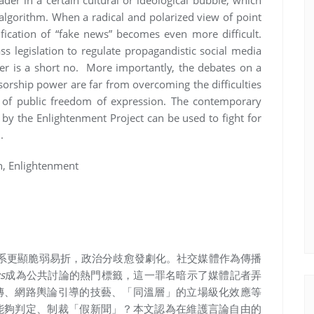
eader in a certain cultural or ideological bubble, which
 algorithm. When a radical and polarized view of point
rification of “fake news” becomes even more difficult.
 legislation to regulate propagandistic social media
er is a short no. More importantly, the debates on a
sorship power are far from overcoming the difficulties
e of public freedom of expression. The contemporary
 by the Enlightenment Project can be used to fight for
h.
th, Enlightenment
濟體系更顯脆弱易折，政治分歧愈發劇化。社交媒體作為傳播
s
成為公共討論的熱門標籤，這一罪名暗示了媒體記者弄
傳、網路輿論引導的技藝、「同溫層」的立場級化效應等
能夠判定、制裁「假新聞」？本文認為在維護言論自由的