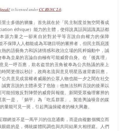
.
Speak!
is licensed under
CC BY-NC 2.0
亞里士多德的猶豫」首先就在於「民主制度並無空間養成
iation éthique）能力的主體，使得說真話與認識真話都
的本源力量之一卻來自於對於平等言說自由權力的保障
度自身並不保障人人都能成為耳聰目明的審辨者，但民主既庇護
火熱的語藝角力和訴諸情感和政治立場的民粹煽動中，誠
會奉為圭臬的言論自由極有可能威脅自身。在「後真理」
意見一呼百應，欺名盗世的丑角被奉為公共熱議的座上
的時間更僅以秒計，政商名流與意見明星迅速背書回應，
了公共意見或當權者威嚴的公眾人物也能一夕之間在社交
。誠實言說的主體承受了危險：他無法預料言說的後果以
而可能招致反對陣營的威脅與報復。新聞受眾倫理審辨的
莫衷一是，「躺平」為「吃瓜群眾」。製造輿論噪音的媒
的量能可見一斑，引起輿論操縱者的極大興趣。
，互聯網並不是一馬平川的信息通衢，而是由複數個獨立而
跌眼鏡的是，傳統媒體民調也與共同結果大相徑庭。人們