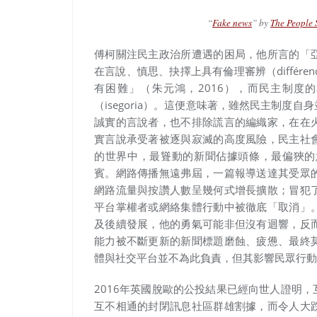
“
Fake news
” by
The People 
傅柯關注民主政治所遭遇的困局，他所言的「
在言說、慎思、抉擇上具有倫理審辨（différenc
有困難」（朱元鴻，2016），而民主制度
（isegoria）。這便意味著，雖然民主制
誠實的言說者，也不排除謊言的編織家，在在
實言說承受著被逐與寂滅的高度風險，民主社
的世界中，最聳動的新聞佔據頭條，最偏狹的
賓。網路傳播無遠弗屆，一篇報導送達其受眾
網路流量與按讚人數呈幾何式增長擴散；冒犯
平台掌權者或網絡集體行動中被徹底「取消」
及後續發展，他的勇氣可能非但沒有迴響，反
能力被不斷更新的新聞標題磨蝕、疲憊、最終
體與社交平台並不為此負責，但其影響民眾行動
2016年英國脫歐的公投結果已經向世人證明
互不相通的封閉訊息社區群雄割據，而令人大