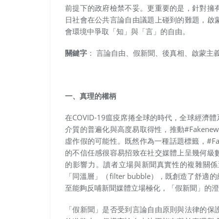
前提下的政府檢禁不妥。更重要的是，針對擁
日社會在公共言論自由議題上碰到的難題，啟
會環境中爭取「知」與「言」的自由。
關鍵字
： 言論自由、假新聞、後真相、啟蒙主
一、真理的權柄
在COVID-19瘟疫席捲全球的時代，全球經
介質的普遍化與高度易取得性，推動#Faken
虛作假的可能性。既然作為一種話題標籤，#Fa
的不信任感很容易招致在社交媒體上呈幾何級
的影響力。讀者立場與新聞真實性的複雜關係
「同溫層」（filter bubble），既創造
至能夠反哺新聞媒體立場極化，「假新聞」的澄
「假新聞」是否受到言論自由原則與法律的保