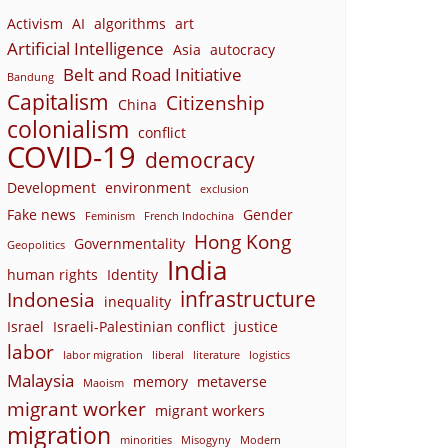
Activism
AI
algorithms
art
Artificial Intelligence
Asia
autocracy
Belt and Road Initiative
Bandung
Capitalism
Citizenship
China
colonialism
conflict
COVID-19
democracy
Development
environment
exclusion
Fake news
Gender
Feminism
French Indochina
Hong Kong
Governmentality
Geopolitics
India
human rights
Identity
infrastructure
Indonesia
inequality
Israel
Israeli-Palestinian conflict
justice
labor
labor migration
liberal
literature
logistics
Malaysia
memory
metaverse
Maoism
migrant worker
migrant workers
migration
minorities
Misogyny
Modern