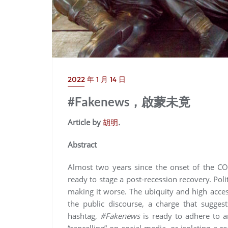
2022 年 1 月 14 日
#Fakenews，啟蒙未竟
Article by
胡明
.
Abstract
Almost two years since the onset of the C
ready to stage a post-recession recovery. Polit
making it worse. The ubiquity and high acces
the public discourse, a charge that suggest
hashtag,
#Fakenews
is ready to adhere to a