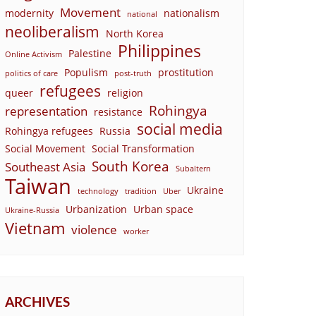
Movement
modernity
nationalism
national
neoliberalism
North Korea
Philippines
Palestine
Online Activism
Populism
prostitution
politics of care
post-truth
refugees
queer
religion
Rohingya
representation
resistance
social media
Rohingya refugees
Russia
Social Movement
Social Transformation
South Korea
Southeast Asia
Subaltern
Taiwan
Ukraine
technology
tradition
Uber
Urbanization
Urban space
Ukraine-Russia
Vietnam
violence
worker
ARCHIVES