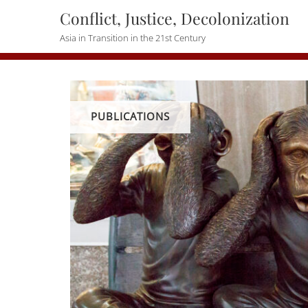
Skip
Conflict, Justice, Decolonization
to
Asia in Transition in the 21st Century
content
PUBLICATIONS