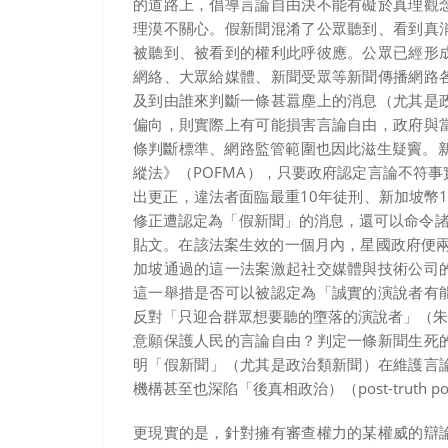
的道路上，倡導言論自由決不能有礙於真理觀
理漠不關心。假新聞混淆了公眾聽到、看到真
被聽到、被看到的權利此呼彼應。公眾已經形
網絡、大眾給媒體、新聞受眾等新聞傳播網路
及到由誰來判斷一條甚囂塵上的消息（尤其是
偏向，則實際上有可能損害言論自由，政府與
條判斷標準、網路監管範圍也因此滋生疑竇。新
縱法》（POFMA），只要政府認定言論不符
出更正，違法者面臨最重10年徒刑、新加坡幣1
修正遭認定為「假新聞」的消息，還可以命令諸如F
貼文。在該法案生效的一個月內，星國政府便兩
加坡通過的這一法案激起社交媒體與技術公司
這一舉措是否可以被認定為「誠實的演說者有
反對「只迎合群眾想要聽的墮落的演說者」（朱
意願保護人民的言論自由？判定一條新聞生死
明「假新聞」（尤其是政治類新聞）在維護言
機構甚至也深陷「後真相政治）（post-truth pol
更現實的是，針對擁有審查權力的某權威的辯