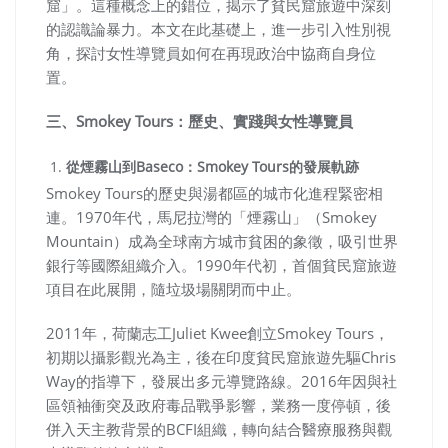
窟」。這種概念上的錯位，揭示了貧民窟旅遊中深刻
的認識論暴力。本文在此基礎上，進一步引入性別視
角，探討女性導覽員如何在再現政治中協商自身位
置。
三、Smokey Tours：歷史、實踐與女性導覽員
從煙霧山到Baseco：Smokey Tours的發展軌跡
Smokey Tours的歷史與湯都區的城市化進程緊密相
連。1970年代，馬尼拉灣的「煙霧山」（Smokey
Mountain）成為全球南方城市貧困的象徵，吸引世界
銀行等國際組織介入。1990年代初，首個貧民窟旅遊
項目在此展開，隨垃圾場關閉而中止。
2011年，荷蘭志工Juliet Kwee創立Smokey Tours，
初期以攝影觀光為主，後在印度貧民窟旅遊先驅Chris
Way的指導下，發展出多元導覽路線。2016年因與社
區領袖衝突及政府毒品戰爭影響，業務一度停頓，後
併入天主教背景的BCFI組織，轉向結合醫療服務與觀