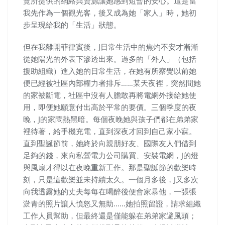
覽所提供的網絡與資源讓她感到短暫的安心。這是當
我先作為一個觀光客，後又成為她「家人」時，她初
步呈現給我的「生活」狀態。
但在我離開菲律賓後，J日常生活中的焦灼不安才漸漸
從她陽光的外表下滲透出來。過多的「外人」（包括
援助組織）進入她的日常生活，在她有所察覺以前她
便已經被社區內部權力者排斥……某天夜裡，突然間她
的家被斷電，社區中沒有人膽敢再將電網外接給她使
用，即便她願意付出高於平常的要價。三個季度的夜
晚，J的家悶熱黑暗。每個夜晚她與孩子們都在弟弟家
裡待著，給手機充電，直到深夜才回到自己家小寐。
直到聖誕節前，她終於向親朋好友、國際友人們借到
足夠的錢，來向私營電力公司購買、安裝電網，J的燈
與風扇才得以在夜晚重新工作。那是聖誕節的歡樂時
刻，只是這歡樂並未持續太久。一個月多後，J又多次
向我透露她的丈夫每每在喝醉後便會家暴他，一張張
淤青的照片讓人憤怒又無助……她拍照留證，請求組織
工作人員幫助，但最終還是僅能躲在弟弟家避風頭；