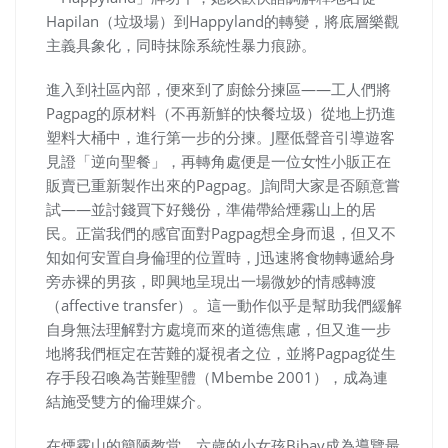
Hapilan（垃圾場）到Happyland的轉變，將底層樂觀
主義具象化，同時抹除系統性暴力痕跡。
進入到社區內部，便來到了廚餘分揀區——工人們將
Pagpag的原材料（不再新鮮的快餐垃圾）從地上扔進
塑料大桶中，進行第一步的分揀。J壓低聲音引導遊客
見證「逆向聖餐」，再轉角處便是一位女性小販正在
販賣已重新製作出來的Pagpag。J詢問大家是否願意嘗
試——並討錢買下好幾份，準備帶給煙霧山上的居
民。正當我們的感官面對Pagpag想全身而退，但又不
知如何安置自身倫理的位置時，J迅速將食物轉遞給身
旁赤裸的男孩，即興地呈現出一場微妙的情感轉渡
（affective transfer）。這一動作似乎是幫助我們緩解
自身無法理解對方處境而來的道德焦慮，但又進一步
地將我們框定在苦難的凝視者之位，並將Pagpag從生
存手段召喚為苦難聖體（Mbembe 2001），成為連
結施受雙方的倫理媒介。
在煙霧山的簡陋教堂，六歲的小女孩Bibay成為導覽最