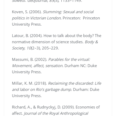
Soweto.
GeoJournal, 85
(5), 1133–1149.
Koven, S. (2006).
Slumming: Sexual and social
politics in Victorian London.
Princeton: Princeton
University Press.
Latour, B. (2004). How to talk about the body? The
normative dimension of science studies.
Body &
Society, 10
(2–3), 205–229.
Massumi, B. (2002).
Parables for the virtual:
Movement, affect, sensation.
Durham NC: Duke
University Press.
Millar, K. M. (2018).
Reclaiming the discarded: Life
and labor on Rio’s garbage dump.
Durham: Duke
University Press.
Richard, A., & Rudnyckyj, D. (2009). Economies of
affect.
Journal of the Royal Anthropological