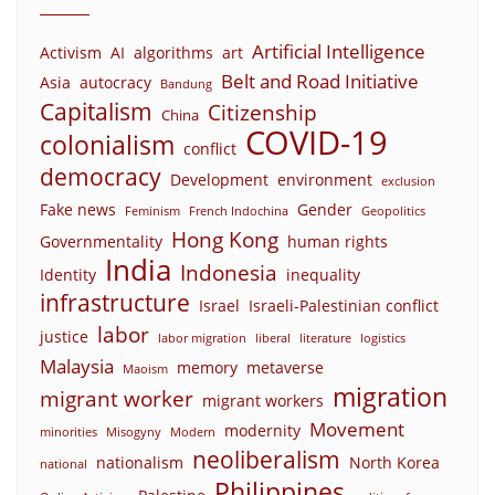
Artificial Intelligence
Activism
AI
algorithms
art
Belt and Road Initiative
Asia
autocracy
Bandung
Capitalism
Citizenship
China
COVID-19
colonialism
conflict
democracy
Development
environment
exclusion
Fake news
Gender
Feminism
French Indochina
Geopolitics
Hong Kong
Governmentality
human rights
India
Indonesia
Identity
inequality
infrastructure
Israel
Israeli-Palestinian conflict
labor
justice
labor migration
liberal
literature
logistics
Malaysia
memory
metaverse
Maoism
migration
migrant worker
migrant workers
Movement
modernity
minorities
Misogyny
Modern
neoliberalism
nationalism
North Korea
national
Philippines