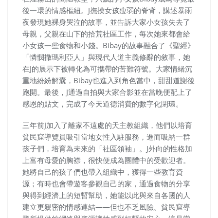
後一環的情感樞紐。J撫摸女孩瘦弱的脊背，講述暴雨
夜發現她裸身哭泣的故事，並告訴大家小女孩失去了
母親，父親在山下的拾荒社區工作，每次她來都會給
小女孩一些食物和小錢。Bibay的故事融合了《聖經》
「憐憫撒瑪利亞人」與現代人道主義修辭的敘事，她
在J的展示下被轉化為可攜帶的苦難符號。大家情緒沉
重地紛紛解囊，Bibay也進入到角色當中，甜甜道謝後
跑開。最後，J通過自拍與大家合影並在當晚便配上了
感恩的貼文，完成了今天道德消費的數字化閉環。
三年前J加入了離家不遠處的天主教組織，他們以培育
貧民窟導覽員吸引當地女性入駐服務，進而吸納一群
孩子們，培育為未來的「社區領袖」。J外向的性格加
上富有母愛的胸襟，很快便成為團體中的受歡迎者。
她將自己的孩子們也帶入組織中，獲得一些教育資
源；有時也會帶遊客參觀自己的家，通過食物的分享
與得到經濟上的短暫幫助，她能以此與來自各國的人
建立更親密的情感連結——但也不乏風險。貧民窟導