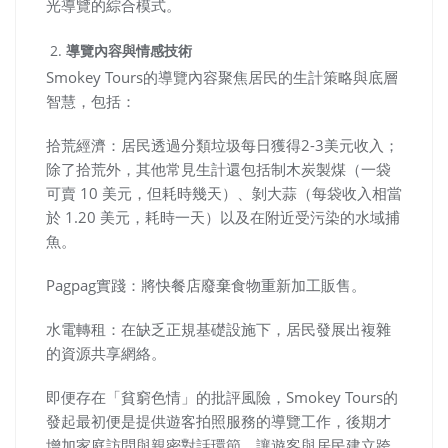
光導覽的綜合模式。
導覽內容與情感技術
Smokey Tours的導覽內容聚焦居民的生計策略與底層
智慧，包括：
拾荒經濟：居民透過分類垃圾每日獲得2-3美元收入；
除了拾荒外，其他常見生計還包括制木炭製煤（一袋
可賣 10 美元，但耗時幾天）、剝大蒜（每袋收入相當
於 1.20 美元，耗時一天）以及在附近受污染的水域捕
魚。
Pagpag實踐：將快餐店廢棄食物重新加工販售。
水電轉租：在缺乏正規基礎設施下，居民發展出複雜
的資源共享網絡。
即便存在「貧窮色情」的批評風險，Smokey Tours的
發起最初便是提供遊客拍照服務的導覽工作，後期才
增加家庭訪問與親密對話環節，讓遊客與居民建立跨