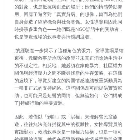
的對象，也是抵抗與創造的場所；她們的情感勞動挪
用、回應了遊客對「真實貧窮」的想像，轉而為她們
自身創造了經濟機會與社會關係。女性導覽員因此同
時扮演多重角色——她們既是NGO話語中的受助者，
也是導覽現場的敘事者與情感調度者。
J的經驗進一步揭示了這種角色的張力。當導覽場景結
束後，救贖敘事所承諾的改變並未真正消除她生活中
的不穩定性。相反地，她必須在家庭暴力、社區權力
關係與經濟壓力之間不斷尋找新的生存策略。在這樣
的處境下，導覽所建立的跨國情感連結被重新動員為
一種非正式的支持網絡。這些關係既可能提供實質幫
助，也可能只是短暫的同情，但無論如何，它們構成
了J持續行動的重要資源。
因此，若僅以「剝削」或「賦權」來理解貧民窟旅
遊，往往無法充分捕捉其中的複雜性。女性導覽員的
實踐顯示，救贖敘事既是一種權力結構，也是一種可
被挪用的資源。她們在導覽過程中的情感勞動與倫理