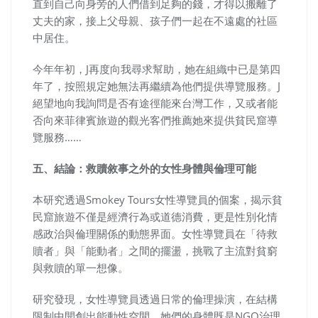
直到自己向身旁的人們借到足夠的錢，才得以搬離了
丈夫的家，接上父母親、孩子們一起在不遠處的社區
中居住。
今年年初，J再度向我尋求幫助，她在組織中已是第四
年了，按照規定她無法再繼續為他們提供導覽服務。J
絕望地向我詢問是否有途徑能來台灣工作，又或者能
否向來菲律賓旅遊的觀光客們推薦她來提供貧民窟導
覽服務……
五、結論：救贖敘事之外的女性身體與倫理可能
本研究透過Smokey Tours女性導覽員的個案，揭示貧
民窟旅遊不僅是經濟行為或道德消費，更是性別化情
感政治與倫理關係的動態界面。女性導覽員在「待救
贖者」與「能動者」之間的擺盪，挑戰了主流對貧窮
與救贖的單一想像。
研究發現，女性導覽員透過日常的倫理操演，在結構
限制中開創出能動性空間。她們的身體既是NGO治理