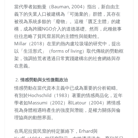
當代學者如鮑曼（Bauman, 2004）指出，新自由主
義下的失業人口被建構為「可拋棄的」群體，其存在
被視為系統多餘的「廢物」。這種「匱乏主體」的建
構，成為跨國NGO介入的道德基礎。然而，此種敘事
往往忽略了貧民窟居民的主體性與能動性。
Millar（2018）在里約熱內盧垃圾場的研究中，提出
以「生活形式」（forms of living）取代傳統的勞動框
架，強調拾荒者透過日常實踐建構出的社會網絡與存
在意義。
情感勞動與女性微觀政治
情感勞動在當代資本主義中已成為重要的分析範疇。
有別於Hochschild（1983）著重的情感商品化，近年
學者如Massumi（2002）和Latour（2004）將情感
視為身體相遇時產生的強度與潛能，是權力關係與倫
理協商的動態界面。
在馬尼拉貧民窟的特定脈絡下，Erhard與