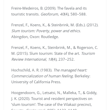
Freire-Medeiros, B. (2009). The favela and its
touristic transits.
Geoforum, 40
(4), 580–588.
Frenzel, F., Koens, K., & Steinbrink, M. (Eds.). (2012).
Slum tourism: Poverty, power and ethics.
Abingdon, Oxon: Routledge.
Frenzel, F., Koens, K., Steinbrink, M., & Rogerson, C.
M. (2015). Slum tourism: State of the art.
Tourism
Review International, 18
(4), 237–252.
Hochschild, A. R. (1983).
The managed heart:
Commercialization of human feeling.
Berkeley:
University of California Press.
Hoogendoorn, G., Letsatsi, N., Malleka, T., & Giddy,
J. K. (2020). Tourist and resident perspectives on
‘slum tourism’: The case of the Vilakazi precinct,