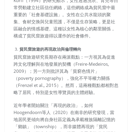
Korff（1994）的研究顯示，女性透過洗衣、育兒等日
常勞動建立社區信任網絡，這些網絡成為貧民窟中最
重要的「社會基礎設施」。女性在公共水龍頭的聚
集、食材交換與兒童照護，不僅是生存策略，更是社
區融合的情感基礎。這種以女性為核心的鄰里關係，
構成了貧民窟旅遊得以運作的社會條件。
貧民窟旅遊的再現政治與倫理轉向
貧民窟旅遊研究長期存在兩派觀點：一方視其為促進
跨文化理解與在地發展的契機（Freire-Medeiros,
2009）；另一方則批評其為「貧窮色情片」
（poverty pornography），強化不平等權力關係
（Frenzel et al., 2015）。然而，這兩種觀點都相對忽
略了居民，特別是女性導覽員的主體經驗。
近年學者開始關注「再現的政治」，如何
Hoogendoorn等人（2020）在南非的研究發現，當
地居民更傾向將自身社區定義為承載種族隔離記憶的
「鄉鎮」（township），而非媒體再現的「貧民