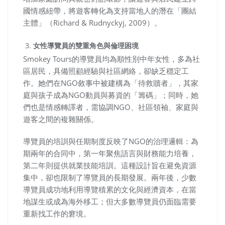
國情感紐帶，將遊客轉化為支持當地人的潛在「團結
主體」（Richard & Rudnyckyj, 2009）。
女性導覽員的雙重角色與倫理困境
Smokey Tours的導覽員均為順性別中年女性，多為社
區居民，具備照顧經驗與社區網絡，卻缺乏穩定工
作。她們在NGO敘事中被建構為「待救贖者」，其家
庭與孩子成為NGO動員與募資的「籌碼」；同時，她
們也是情感轉譯者，需協調NGO、社區領袖、家庭與
遊客之間的複雜關係。
導覽員的培訓與任期制度反映了NGO的治理邏輯：為
期兩年的合同中，第一年聚焦語言與財務能力培養，
第二年則提供就業技能培訓。這種設計旨在避免資源
集中，卻也限制了導覽員的長期發展。兩年後，少數
導覽員成功地利用導覽積累的文化與經濟資本，在當
地謀生或成為海外移工；但大多數導覽員仍面臨需要
重新找工作的窘境。