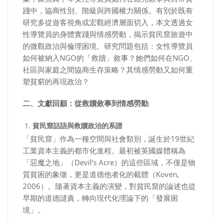
踐中，協商性別、階級與跨國權力關係。有別於既有
研究多從遊客視角或宏觀經濟層面切入，本文透過女
性導覽員的身體實踐與情感勞動，揭示貧民窟旅遊中
的微觀政治與倫理困境。研究問題包括：女性導覽員
如何被納入NGO的「救贖」敘事？她們如何在NGO、
社區與家庭之間協商生存策略？其情感勞動又如何重
塑貧窮的再現政治？
二、文獻回顧：從救贖敘事到情感勞動
貧民窟話語與救贖政治的系譜
「貧民窟」作為一種空間與社會類別，誕生於19世紀
工業資本主義的都市化進程。最初被英國媒體稱為
「惡魔之地」（Devil’s Acre）的這些區域，不僅是物
質貧困的象徵，更是道德他者化的載體（Koven,
2006）。隨著資本主義的演變，對貧民窟的論述也從
早期的道德譴責，轉向現代化理論下的「發展困
境」。