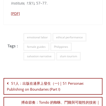
Institute, 15
(1), 57–77.
[PDF]
emotional labor
ethical performance
Tags :
female guides
Philippines
salvation narrative
slum tourism
Post
navigation
51人：出版在邊界上發生（一) | 51 Personae:
Publishing on Boundaries (Part I)
搏命節奏：Tondo 的蜘蛛、鬥雞與可能性的技術 |