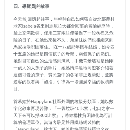
四、導覽員J的故事
今天當J回憶起往事，年輕時自己如何獨自從北部農村
老家Isabela省來到馬尼拉大都會闖蕩的冒險經歷時，
臉上充滿歡笑，僅用三言兩語便帶過了一段彷徨又危
險的日子。在她出來後不久，弟弟妹妹們也相繼來到
馬尼拉湯都區落住。J在十八歲那年懷孕結婚，如今四
十五歲的她已是四個孩子的母親，兩個孫子的奶奶。
她對目前自己的生活感到滿意，手機背景墻裡是她剛
一歲大的大孫子的照片，她熱情洋溢地向遊客介紹著
這個可愛的孩子、貧民窟中的各項非正規勞動，並將
遊客的觀看與「施捨」引導為一場圓滿幸福的救贖劇
目。
首幕始於Happyland社區外圍的垃圾分類區，她以數
字化敘事再現苦難：「一袋垃圾40比索，七口之家一
天下來可以掙300比索」，將結構性貧困轉化為可計
算的倫理單位。當遊客駐足於用鐵絲網裝飾的
「Happyland」牌坊下，她以歡快語調解釋地名從