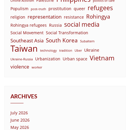
Palestine
Online Activism
politics of care
refugees
Populism
prostitution
queer
post-truth
Rohingya
representation
religion
resistance
social media
Rohingya refugees
Russia
Social Movement
Social Transformation
South Korea
Southeast Asia
Subaltern
Taiwan
Ukraine
technology
tradition
Uber
Vietnam
Urbanization
Urban space
Ukraine-Russia
violence
worker
ARCHIVES
July 2026
June 2026
May 2026