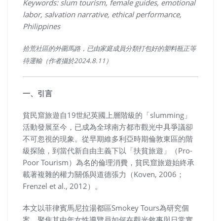
Keywords: slum tourism, female guides, emotional
labor, salvation narrative, ethical performance,
Philippines
拾荒社區的外圍馬路，已由家庭成員分類打包好的塑料瓶正等
待運輸（作者攝於
2024.8.11
）
一、引言
貧民窟旅遊自19世紀英國上層階級的「slumming」
活動發展至今，已成為全球南方都市觀光中具爭議卻
不可忽視的現象。從早期維多利亞時期倫敦東區的階
級探險，到當代新自由主義下以「扶貧旅遊」（Pro-
Poor Tourism）為名的倫理消費，貧民窟旅遊始終承
載著複雜的權力關係與道德張力（Koven, 2006；
Frenzel et al., 2012）。
本文以菲律賓馬尼拉湯都區Smokey Tours為研究個
案，聚焦其中年女性導覽員如何在觀光敘事與日常實