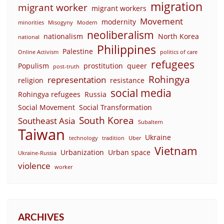
migration
migrant worker
migrant workers
Movement
modernity
minorities
Misogyny
Modern
neoliberalism
nationalism
North Korea
national
Philippines
Palestine
Online Activism
politics of care
refugees
Populism
prostitution
queer
post-truth
Rohingya
representation
religion
resistance
social media
Rohingya refugees
Russia
Social Movement
Social Transformation
South Korea
Southeast Asia
Subaltern
Taiwan
Ukraine
technology
tradition
Uber
Vietnam
Urbanization
Urban space
Ukraine-Russia
violence
worker
ARCHIVES