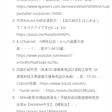
https://www.4gamers.com.tw/news/detail/50500/virtual-
youtuber-surpasses-16000。
可見Kizuna AI的出道影片:〈【自己紹介】はじめまし
て！キズナアイですლ(´ڡ`ლ)〉：
https://youtu.be/NasyGUeNMTs。
A.I.Channel.〈5周年記念！からの超重大発
表・・・！〉，影片1:44:33處：
https://www.youtube.com/watch?
v=OrBYcP0aR5s&t=6278s。
詳細介紹可見〈快速3D 虛擬角色設計流程之研究 -以
虎尾科技大學虛擬主播角色設計為例〉，頁：19-20；
Cubism官網：https://www.live2d.com/en/。
〈Suisei wink〉：https://youtu.be/kN2C88LJIaQ。
〈Miko家用3D模組再進化！手能自由活動後變得更加
生草w【Hololive中文】【櫻巫女】〉：
https://youtu.be/CSPldnq4XqE