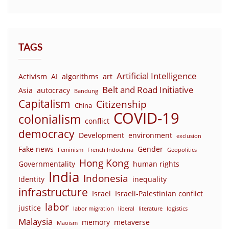
TAGS
Artificial Intelligence
Activism
AI
algorithms
art
Belt and Road Initiative
Asia
autocracy
Bandung
Capitalism
Citizenship
China
COVID-19
colonialism
conflict
democracy
Development
environment
exclusion
Fake news
Gender
Feminism
French Indochina
Geopolitics
Hong Kong
Governmentality
human rights
India
Indonesia
Identity
inequality
infrastructure
Israel
Israeli-Palestinian conflict
labor
justice
labor migration
liberal
literature
logistics
Malaysia
memory
metaverse
Maoism