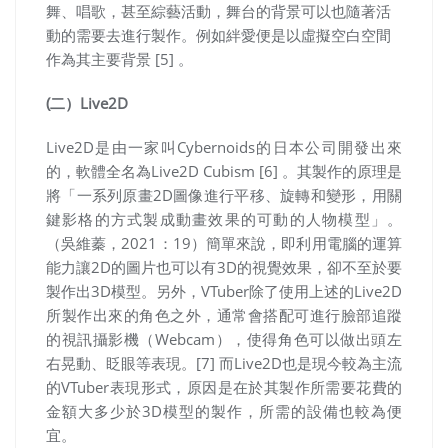
舞、唱歌，甚至綜藝活動，舞台的背景可以也隨著活
動的需要去進行製作。例如絆愛便是以虛擬空白空間
作為其主要背景 [5] 。
(二）Live2D
Live2D是由一家叫Cybernoids的日本公司開發出來
的，軟體全名為Live2D Cubism [6] 。其製作的原理是
將「一系列原畫2D圖像進行平移、旋轉和變形，用關
鍵影格的方式製成動畫效果的可動的人物模型」。
（吳維蓁，2021：19）簡單來說，即利用電腦的運算
能力讓2D的圖片也可以有3D的視覺效果，卻不至於要
製作出3D模型。另外，VTuber除了使用上述的Live2D
所製作出來的角色之外，通常會搭配可進行臉部追蹤
的視訊攝影機（Webcam），使得角色可以做出頭左
右晃動、眨眼等表現。[7] 而Live2D也是現今較為主流
的VTuber表現形式，原因是在於其製作所需要花費的
金額大多少於3D模型的製作，所需的設備也較為便
宜。