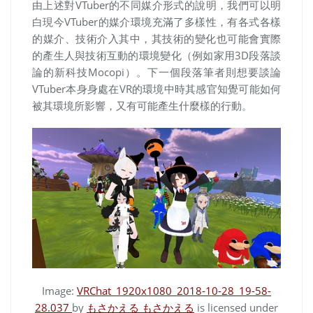
由上述對
VTuber
的不同媒介形式的說明，我們可以明
白現今
VTuber
的媒介環境充滿了多樣性，有各式各樣
的媒介、技術介入其中，其技術的變化也可能會實際
的產生人與技術互動的環境變化（例如家用
3D
段落談
論的新科技
Mocopi
）。下一個段落筆者則想要談論
VTuber本身身處在VR的環境中時其感官知覺可能如何
被其環境所影響，又有可能產生什麼樣的行動。
Image:
VRChat_1920x1080_2018-10-28_19-58-
28.037
by
もさかえる もさかえる
is licensed under