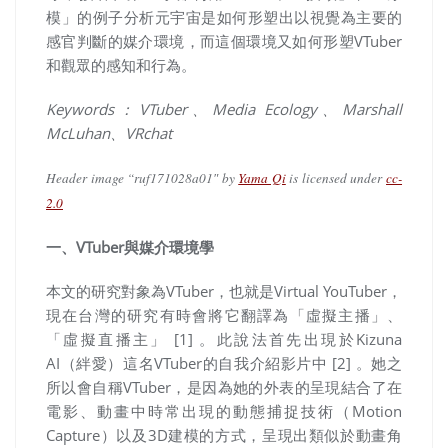
模」的例子分析元宇宙是如何形塑出以視覺為主要的
感官判斷的媒介環境，而這個環境又如何形塑
VTuber
和觀眾的感知和行為。
Keywords
：
VTuber
、
Media Ecology
、
Marshall
McLuhan、VRchat
Header image “ruf171028a01″
by
Yama Qi
is licensed under
cc-
2.0
一、VTuber與媒介環境學
本文的研究對象為VTuber，也就是Virtual YouTuber，
現在台灣的研究有時會將它翻譯為「虛擬主播」、
「虛擬直播主」 [1] 。此說法首先出現於Kizuna
AI（絆愛）這名VTuber的自我介紹影片中 [2] 。她之
所以會自稱VTuber，是因為她的外表的呈現結合了在
電影、動畫中時常出現的動態捕捉技術（Motion
Capture）以及3D建模的方式，呈現出類似於動畫角