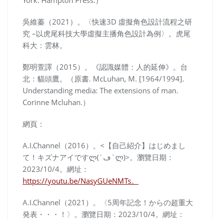
York: Hampton Press
.）
吳維蓁（
2021
）。〈快速
3D
虛擬角色設計流程之研
究
–
以虎尾科技大學虛擬主播角色設計為例〉。虎尾
科大：雲林。
鄭明萱譯（2015）。《
認識媒體
：
人的延伸
》。台
北：貓頭鷹。（原書. McLuhan, M. [
1964
/1994].
Understanding media: The extensions of man.
Corinne Mcluhan.）
網頁：
A.I.Channel（2016）。<【自己紹介】はじめまし
て！キズナアイですლ(´ڡ`ლ)>。瀏覽日期：
2023/10/4
。
網址：
https://youtu.be/NasyGUeNMTs。
A.I.Channel（2021）。〈5周年記念！からの超重大
発表・・・！〉。
瀏覽日期：2023/10/4
。
網址：