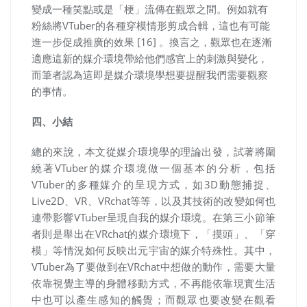
變成一種笑點或是「梗」流傳在觀眾之間。例如就有
粉絲將VTuber的各種穿模情形剪成合輯，這也有可能
進一步促成推廣的效果 [16]
。換言之，觀眾也在逐漸
適應這新的媒介環境帶給他們感官上的刺激與變化，
而筆者認為這即是媒介環境學想要提醒我們需要觀察
的事情。
四、小結
總的來說，本文從媒介環境學的理論出發，試著將圍
繞著
VTuber
的媒介環境做一個基本的分析，包括
VTuber
的多種媒介的呈現方式，如
3D
動態捕捉、
Live2D
、
VR
、
VRchat
等等，以及其技術的改變如何也
連帶影響VTuber呈現自我的媒介環境。在第三小節筆
者則是舉出在
VRchat
的媒介環境下，「摸頭」、「穿
模」等情況如何反映出元宇宙的媒介特殊性。其中，
VTuber為了要做到在
VRchat
中想做的動作，需要大量
依靠視覺主導的身體移動方式，不再能依靠現實生活
中也可以產生感知的觸覺；而觀眾也要改變在觀看