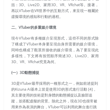
括：
3D
、
Live2D
、家用
3D
、
VR
、
VRchat
等。接著，
再以
VTuber
在
VR世界
中的互動方式，來呈現一種屬於
虛擬環境的感知和行動的過程。
二、VTuber的多重媒介環境
現今
VTuber
有多種媒介呈現形式，這些不同的形式除
了構成了
VTuber
本身要呈現自身所需要的媒介環境，
同時也構成了觀眾所接收的媒介環境，為了要呈現此
多樣性，下文將有按照順序簡述
3D
、
Live2D
、家用
3D
、
VR
、
VRchat
究竟為何。
(一）3D動態捕捉
3D是VTuber最早採用的一種形式之一，例如前述提到
的Kizuna AI基本上皆是使用3D的形式進行活動 [4] 。
其主要使用的技術是對身體的動態捕捉以及臉部追
蹤，並搭配虛擬的背景。除此之外，現在3D也很常被
用來作為表演的舞台，VTuber可以利用此舞台進行跳