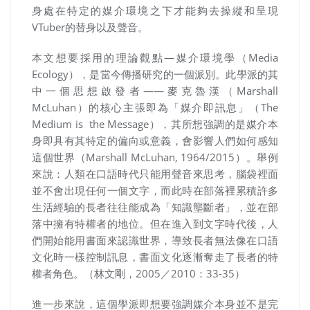
身處在特定的媒介環境之下才能夠去操縱和呈現
VTuber
的替身以及聲音。
本文想要採用的理論觀點
—
媒介環境學（
Media
Ecology
），是當今傳播研究的一個派別。此學派的其
中一個思想啟發者
——
麥克魯漢（
Marshall
McLuhan
）的核心主張即為「媒介即訊息」（
The
Medium is the Message
），其所想強調的是媒介本
身即具有其特定的偏向或意義，會影響人們如何感知
這個世界（
Marshall McLuhan, 1964/2015
）。舉例
來說：人類在口語時代只能用聲音來思考，腦袋裡面
並不會出現任何一個文字，而此時在部落裡累積許多
生活經驗的長者往往能成為「知識壟斷者」，並在部
落中擁有特權者的地位。但在進入到文字時代後，人
們開始能用書面來認識世界，導致長者無法像在口語
文化時一樣控制訊息，書面文化逐漸奪走了長者的特
權者角色。（林文剛，2005／
2010：33-35
）
進一步來說，這個學派即想要強調媒介本身並不是完