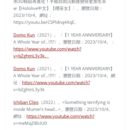
用3D模組再進化！手能自由活動後變得更加生草
w【Hololive中文】【櫻巫女】〉。
瀏覽日期：
2023/10/4
。網址：
https://youtu.be/CSPldnq4XqE。
Domo Kun
（2021）。〈【1 YEAR ANNIVERSARY】
A Whole Year of…!?!?〉。
瀏覽日期：2023/10/4
。
：
https://www.youtube.com/watch?
v=bZghtnL3y3k。
Domo Kun
（2021）。〈【1 YEAR ANNIVERSARY】
A Whole Year of…!?!?〉。
瀏覽日期：2023/10/4
。
網
址：
https://www.youtube.com/watch?
v=bZghtnL3y3k
Ichiban Clips
（2022）。<Something terrifying is
inside Mumei’s head…>。
瀏覽日期：2023/10/4
。
網址：
https://www.youtube.com/watch?
v=meMqZIBcIU0