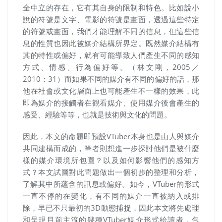
全中立的存在，它有其自身的限制和特色。比如說小
說的符號是文字、電影的符號是畫面，透過這些特定
的符號或畫面，我們才能理解不同的信息，但這些信
息的性質也因此被媒介結構所界定。既然媒介結構有
其的特性或偏好，就有可能導致人們產生不同的感知
方式、情感、行為偏好等。（林文剛，2005／
2010：31
）而如果不同的媒介有不同的偏好的話，那
他在社會或文化層面上也可能產生不一樣的效果，此
即為媒介的接觸者在觀看媒介、使用媒介後會產生的
感受、經驗等等，也就是技術與文化的問題。
因此，本文的命題即預設
VTuber
本身也是由人與媒介
共同建構而成的，筆者則想進一步探討他們是被什麼
樣的媒介環境所包圍？以及如何影響他們的感知方
式？本文試圖對此問題做出一個初步的整理和分析，
了解其中所蘊含的訊息或偏好。如今，
VTuber
的形式
一直不停的在變化，有不同的媒介一直被納入或排
除，早已不只最初的
3D
動態捕捉，因此本文將先處理
和呈現目前主流的幾種
VTuber
媒介形式給讀者，包