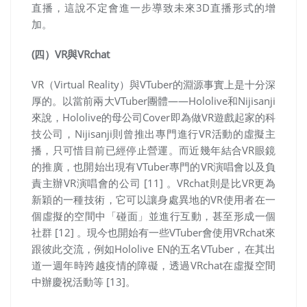
直播，這說不定會進一步導致未來3D直播形式的增
加。
(四）VR與VRchat
VR（Virtual Reality）與VTuber的淵源事實上是十分深
厚的。以當前兩大VTuber團體——Hololive和Nijisanji
來說，Hololive的母公司Cover即為做VR遊戲起家的科
技公司，Nijisanji則曾推出專門進行VR活動的虛擬主
播，只可惜目前已經停止營運。而近幾年結合VR眼鏡
的推廣，也開始出現有VTuber專門的VR演唱會以及負
責主辦VR演唱會的公司 [11] 。VRchat則是比VR更為
新穎的一種技術，它可以讓身處異地的VR使用者在一
個虛擬的空間中「碰面」並進行互動，甚至形成一個
社群 [12] 。現今也開始有一些VTuber會使用VRchat來
跟彼此交流，例如Hololive EN的五名VTuber，在其出
道一週年時跨越疫情的障礙，透過VRchat在虛擬空間
中辦慶祝活動等 [13]。