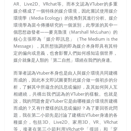
AR
、
Live2D
、
VRchat
等。而本文認為
VTuber
的多重
媒介構成了一個特殊的媒介環境，因此嘗試使用媒介
環境學（
Media Ecology
）的視角對其進行分析。媒介
環境學為當今傳播研究的一個派別，此學派的其中一
個思想啟發者
——
麥克魯漢（
Marshall McLuhan
）的
核心主張即為「媒介即訊息」（
The Medium is the
Message
），其所想強調的即為媒介本身即具有其特
定的偏向或意義，也會影響人們如何感知這個世界，
媒介就像是人類的「第二自然」環繞在我們的身邊。
而筆者認為
Vtuber
本身也是由人與媒介環境共同建構
而成的，因此本文即試圖要對此媒介做一個初步的分
析，了解其中所蘊含的訊息或偏好，及其如何與人互
相纏繞，共構出我們認為的
VTuber
的樣貌。也就是
說，我的問題會是
VTuber
它是由哪種媒介環境所建構
而成的？又有什麼樣的訊息或偏好？為了要回答此問
題，我在第二小節先是討論了建構出
VTuber
身邊的各
種媒介，包括
3D
、
Live2D
、家用
3D
、
VR
、
VRchat
等，接著在第三小節利用
VRchat
中「摸頭」和「穿