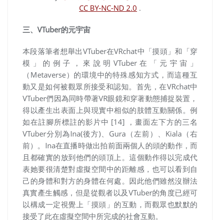
CC BY-NC-ND 2.0
.
三、VTuber的元宇宙
本段落筆者想舉出
VTuber
在
VRchat
中「摸頭」和「穿
模」的例子，來說明
VTuber
在「元宇宙」
（
Metaverse
）的環境中的特殊感知方式，而這種互
動又是如何被觀眾所接受和認知。首先，在
VRchat
中
VTuber
們因為同時帶著
VR
眼鏡和穿著動態捕捉裝置，
得以產生出表面上與現實中相似的肢體互動關係。例
如在註腳所標註的影片中 [14]
，畫面左下方的三名
VTuber
分別為
Ina(
後方
)
、
Gura
（左前）、
Kiala
（右
前）。
Ina在直播時
做出拍前面兩個人的頭的動作，而
且都確實的放到他們的頭頂上。這個動作得以完成代
表她要很清楚對虛擬空間中的距離感，也可以看到自
己的身體和對方的身體在何處。因此他們雖然沒辦法
真實產生觸感，但是從觀者以及
VTuber
的角度已經可
以構成一定視覺上「摸頭」的互動，而觀眾也默默的
接受了此在虛擬空間中所完成的社會互動。