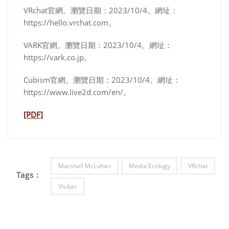
VRchat官網。
瀏覽日期：2023/10/4
。
網址：
https://hello.vrchat.com。
VARK官網。
瀏覽日期：2023/10/4
。
網址：
https://vark.co.jp。
Cubism官網。
瀏覽日期：2023/10/4
。
網址：
https://www.live2d.com/en/。
[PDF]
Marshall McLuhan
Media Ecology
VRchat
Tags :
Vtuber
Post