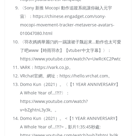
〈Sony 新推 Mocopi 動作追蹤系統讓你融入元宇
宙〉：https://chinese.engadget.com/sony-
mocopi-movement-tracker-metaverse-avatars-
010047080.html
〈羽衣媽媽華麗(?)的一踢讓裙子飄起來…動作也太可愛
了吧www【時雨羽衣】【vtuber中文字幕】〉：
https://www.youtube.com/watch?v=UwRcKC2Pwtc
VARK：https://vark.co.jp。
VRchat官網。網址：https://hello.vrchat.com。
Domo Kun（2021）。〈【1 YEAR ANNIVERSARY】
A Whole Year of…!?!?〉：
https://www.youtube.com/watch?
v=bZghtnL3y3k。。
Domo Kun（2021）。 <【1 YEAR ANNIVERSARY】
A Whole Year of…!?!?>，影片1:35:45秒處:
https://www.youtube.com/watch?v=bZghtnL3y3k