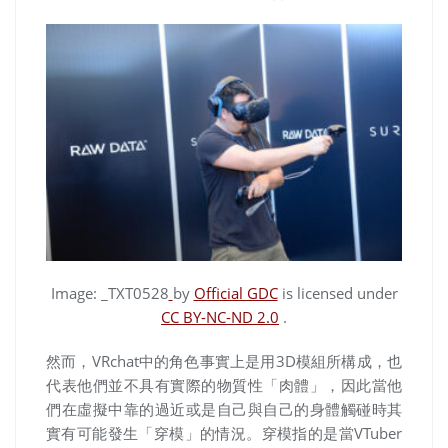
Image: _TXT0528
by
Official GDC
is licensed under
CC BY-NC-ND 2.0
.
然而，
VRchat
中的角色事實上是用
3D
模組所構成，也
代表他們並不具有實際的物質性「肉體」，因此當他
們在虛擬中靠的過近或是自己與自己的身體觸碰時其
實有可能發生「穿模」的情況。穿模指的是當VTuber