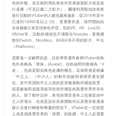
色的外貌，並且能利用此角色外型來錄製影片或是進
行直播（可見註腳二之影片）。爾後利用類似技術來
進行活動的VTuber的人數也越來越多，從2016年至今
已達到16000名以上 [3] 。更重要的是，他們開始結
合各種媒介來呈現角色外型，包括VR、AR、Live2D、
VRchat等，活動的場域也不僅限在Youtube，逐漸擴
散到Twitch、NicoNico、BiliBili等不同的影片、平台
（Platforms）。
需要進一步解釋的是，目前學界通常會將
VTuber
的角
色外表稱為「替身」
(Avatar)
，在粉絲間則會稱為「
V
皮」，也就是類似角色皮膚的概念。這個替身是根據
「中之人」（中の人）的動作或臉部表情而產生變
化。其中所謂的中之人指的是穿戴著動作捕捉裝置，
或是被臉部追蹤系統等技術所捕捉的真實世界所存在
的人。除了動作以外，角色的聲音基本上也都是由中
之人所發出，也就是說在其身體動作以及聲音會透過
媒介去進行轉換和傳遞的情況下，
VTuber
在一定程度
上為某個真實世界的「身體」的延續，中之人必需要