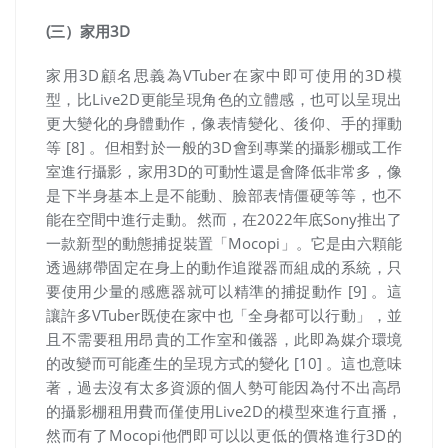
(三）家用3D
家用3D顧名思義為VTuber在家中即可使用的3D模
型，比Live2D更能呈現角色的立體感，也可以呈現出
更大變化的身體動作，像表情變化、後仰、手的揮動
等 [8] 。但相對於一般的3D會到專業的攝影棚或工作
室進行攝影，家用3D的可動性還是會降低非常多，像
是下半身基本上是不能動、臉部表情僵硬等等，也不
能在空間中進行走動。然而，在2022年底Sony推出了
一款新型的動態捕捉裝置「Mocopi」。它是由六顆能
透過綁帶固定在身上的動作追蹤器而組成的系統，只
要使用少量的感應器就可以精準的捕捉動作 [9] 。這
讓許多VTuber既使在家中也「全身都可以行動」，並
且不需要租用昂貴的工作室和儀器，此即為媒介環境
的改變而可能產生的呈現方式的變化 [10] 。這也意味
著，過去沒有太多資源的個人勢可能因為付不出高昂
的攝影棚租用費而僅使用Live2D的模型來進行直播，
然而有了Mocopi他們即可以以更低的價格進行3D的