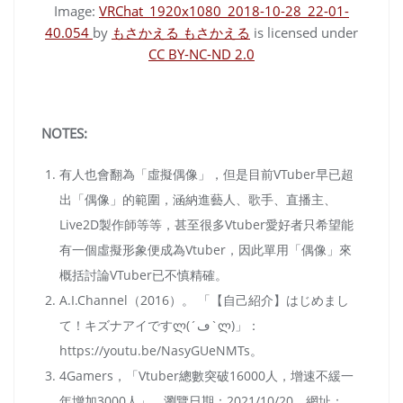
Image:
VRChat_1920x1080_2018-10-28_22-01-
40.054
by
もさかえる もさかえる
is licensed under
CC BY-NC-ND 2.0
NOTES:
有人也會翻為「虛擬偶像」，但是目前VTuber早已超
出「偶像」的範圍，涵納進藝人、歌手、直播主、
Live2D製作師等等，甚至很多Vtuber愛好者只希望能
有一個虛擬形象便成為Vtuber，因此單用「偶像」來
概括討論VTuber已不慎精確。
A.I.Channel（2016）。 「【自己紹介】はじめまし
て！キズナアイですლ(´ڡ`ლ)」：
https://youtu.be/NasyGUeNMTs。
4Gamers，「Vtuber總數突破16000人，增速不緩一
年增加3000人」，瀏覽日期：2021/10/20。網址：