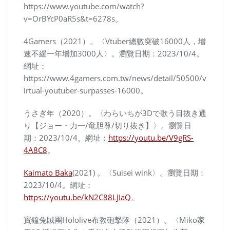
https://www.youtube.com/watch?
v=OrBYcP0aR5s&t=6278s。
4Gamers（2021）。〈Vtuber總數突破16000人，增
速不緩一年增加3000人〉。
瀏覽日期：2023/10/4
。
網址：
https://www.4gamers.com.tw/news/detail/50500/v
irtual-youtuber-surpasses-16000。
うさぎ年（2020）。〈わらいちが3Dで歌う目抜き通
り【ジョー・力一/竜胆尊/切り抜き】〉。
瀏覽日
期：2023/10/4
。
網址：
https://youtu.be/V9gRS-
4A8C8
。
Kaimato Baka
(2021) 。〈Suisei wink〉。
瀏覽日期：
2023/10/4
。
網址：
https://youtu.be/kN2C88LJIaQ
。
寶鐘兔賊團Hololive布教砲撃隊（2021）。〈Miko家