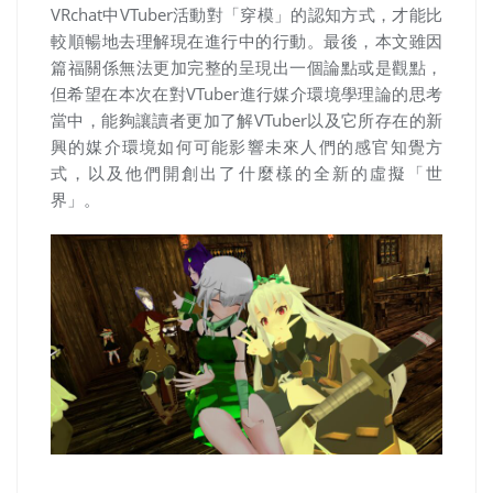
VRchat
中
VTuber
活動對「穿模」的認知方式，才能比
較順暢地去理解現在進行中的行動。最後，本文雖因
篇福關係無法更加完整的呈現出一個論點或是觀點，
但希望在本次在對
VTuber
進行媒介環境學理論的思考
當中，能夠讓讀者更加了解
VTuber
以及它所存在的新
興的媒介環境如何可能影響未來人們的感官知覺方
式，以及他們開創出了什麼樣的全新的虛擬「世
界」。