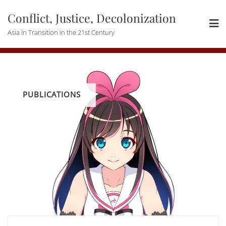
Skip
Conflict, Justice, Decolonization
to
content
Asia in Transition in the 21st Century
PUBLICATIONS