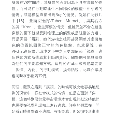
身處在VR空間時，其身體的邊界因為不具有實際的物
體，而可能在行動時產生不同部位的模型互相穿透的
情況，或是模型直接出現Bug的情況。例如在此影片
中 [15]
，畫面左邊的
VTuber
「
Mumei」
，與其右方
的與「
Kronii」
發生穿模的情況，但她們並不會在發生
穿模的當下就感受到物理上的觸覺或是阻擋的力道，
而是需要「看到」她們穿模之後再趕緊調整其虛擬角
色的位置以回復正常的角色樣貌。也就是說，在
VRchat
這個媒介環境之下中之人更加依賴「視覺」這
個感知方式所帶給其判斷的資訊，觸覺則可能無法成
為他們的主要感知方式。這對於
VTuber
來說也是需要
「習慣、內化」的行動模式，換句話說，此媒介環境
也同時在形塑著它們。
同理，觀眾在看到「摸頭」的時候可以比較容易地想
到與現實中一樣社會模式的情境，但是在面對「穿
模」這個特別屬於元宇宙環境才會出現的狀況時他們
也需要在視覺和認知上進行適應。許多的觀眾在一開
始看到時會覺得不適應、有衝突感，但習慣後這漸漸